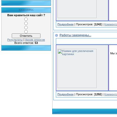
НАШ ОПРОС
Вам нравиться наш сайт ?
Подробнее
| Просмотров: [
1242
] |
Коммента
Работы закончены...
Результаты
|
Архив опросов
Всего ответов:
53
Мы з
Подробнее
| Просмотров: [
1292
] |
Коммента