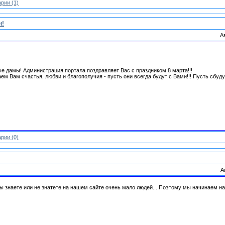
рии (1)
н!
А
е дамы! Администрация портала поздравляет Вас с праздником 8 марта!!!
ем Вам счастья, любви и благополучия - пусть они всегда будут с Вами!!! Пусть сбуду
рии (0)
А
вы знаете или не знатете на нашем сайте очень мало людей... Поэтому мы начинаем н