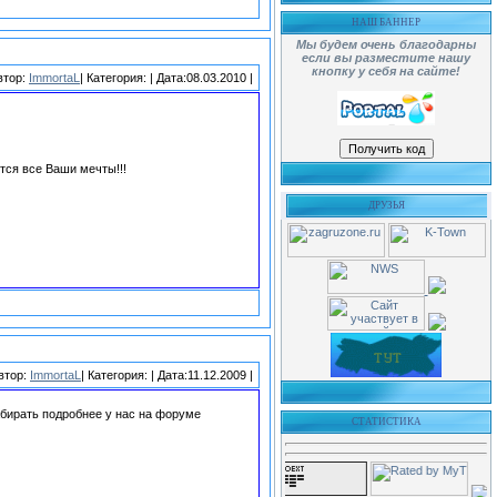
НАШ БАННЕР
Мы будем очень благодарны
если вы разместите нашу
кнопку у себя на сайте!
втор:
ImmortaL
| Категория:
| Дата:08.03.2010 |
тся все Ваши мечты!!!
ДРУЗЬЯ
втор:
ImmortaL
| Категория:
| Дата:11.12.2009 |
абирать подробнее у нас на форуме
СТАТИСТИКА