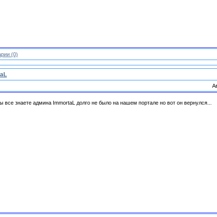
рии (0)
taL
А
вы все знаете админа ImmortaL долго не было на нашем портале но вот он вернулся...