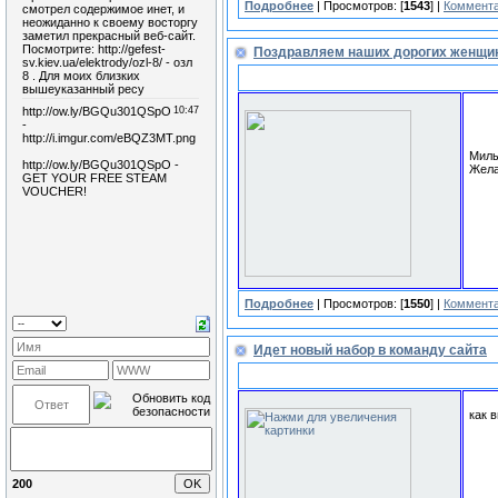
Подробнее
| Просмотров: [
1543
] |
Коммента
Поздравляем наших дорогих женщи
Милы
Жела
Подробнее
| Просмотров: [
1550
] |
Коммента
Идет новый набор в команду сайта
как 
200