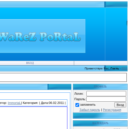
ВХОД
Приветствую Вас
,
Гость
·
RSS
ПРОФИЛЬ
Логин:
Пароль:
втор:
ImmortaL
| Категория:
| Дата:06.02.2011 |
запомнить
Забыл пароль
|
Регистрация
КАЛЕНДАРЬ