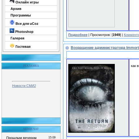
Онлайн игры
Архив
Программы
Все для uCoz
Photoshop
Подробнее
| Просмотров: [
1949
] |
Коммента
Галерея
Гостевая
Возращение администратора Immor
как 
РЕКЛАМКА
Новости СМИ2
МИНИ-ЧАТ