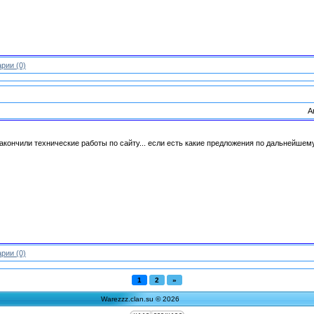
рии (0)
А
акончили технические работы по сайту... если есть какие предложения по дальнейшем
рии (0)
1
2
»
Warezzz.clan.su © 2026